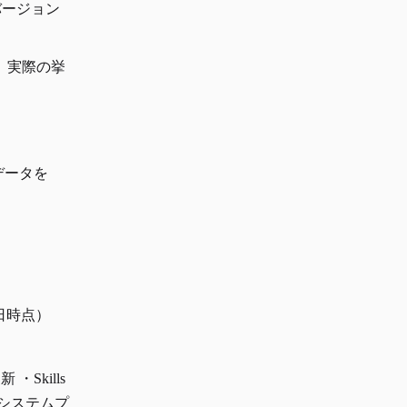
eのバージョン
す。実際の挙
データを
月8日時点）
 ・Skills
の解禁。システムプ