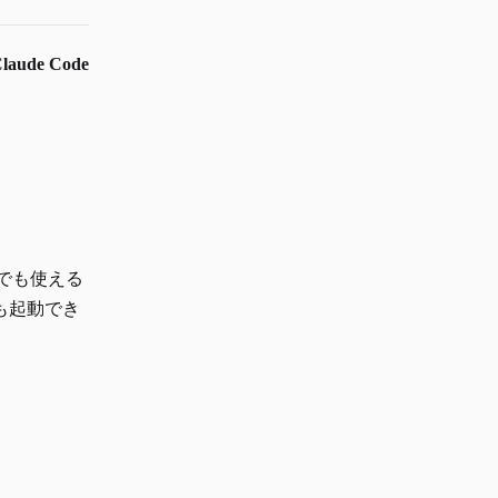
ude Code
らでも使える
も起動でき