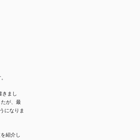
す。
書きまし
したが、最
うになりま
定を紹介し