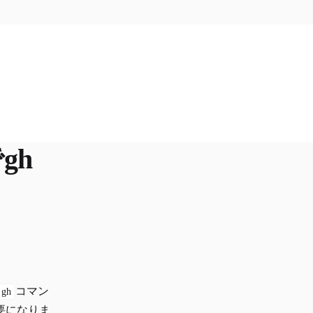
でgh
コマン
gh
要になりま