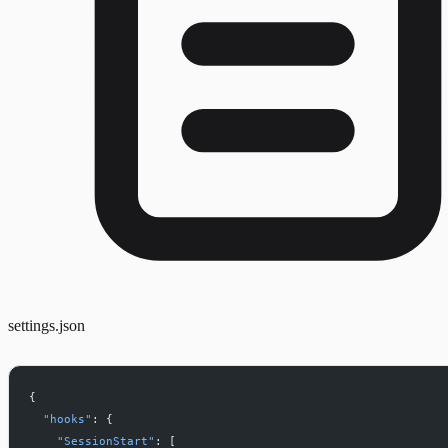
settings.json
{
  "hooks"
: {
    "SessionStart"
: [