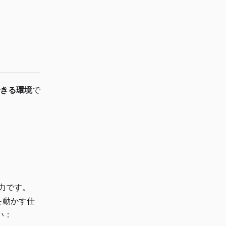
行できる環境
で
力です。
deを動かす仕
い：