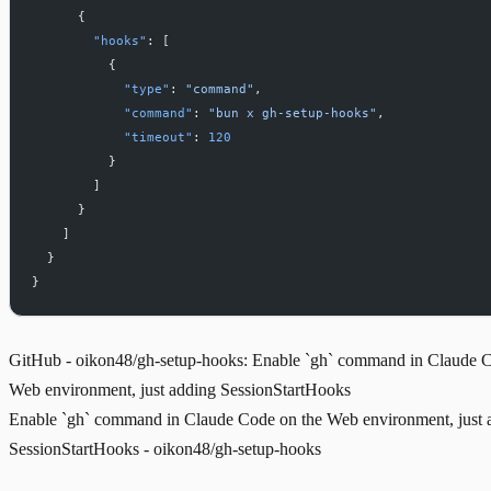
      {
        "hooks"
: [
          {
            "type"
: 
"command"
,
            "command"
: 
"bun x gh-setup-hooks"
,
            "timeout"
: 
120
          }
        ]
      }
    ]
  }
}
GitHub - oikon48/gh-setup-hooks: Enable `gh` command in Claude C
Web environment, just adding SessionStartHooks
Enable `gh` command in Claude Code on the Web environment, just 
SessionStartHooks - oikon48/gh-setup-hooks