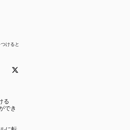
査
をつけると
付ける
ことができ
カルに転