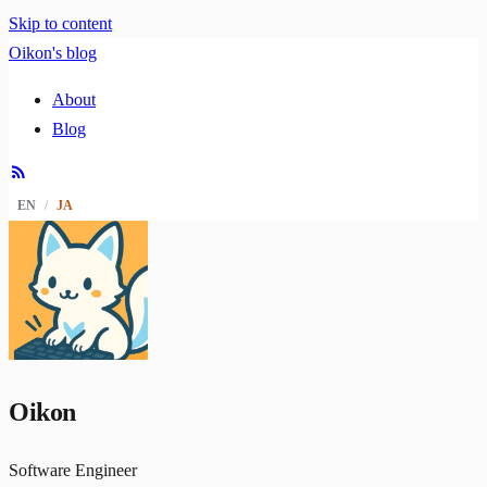
Skip to content
Oikon's blog
About
Blog
EN
/
JA
Oikon
Software Engineer