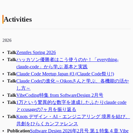
Activities
2026
Talk
Zennfes Spring 2026
Talk
ハッカソン優勝者はこう使うのか！「everything-
claude-code」から学ぶ 基本と実践
Talk
Claude Code Meetup Japan #3 (Claude Code祭り!)
Talk
Claude Codeの進化～Oikonさんと学ぶ、各機能の活か
し方～
Talk
VibeCoding特集 from SoftwareDesign 2月号
Talk
1万という驚異的な数字を達成したふたりclaude code
とccusageの7ヶ月を振り返る
Talk
Knots デザイン・AI・エンジニアリング 境界を結び、
共創をひらくカンファレンス
Publication
Software Design 2026年2月号 第１特集４章 Vibe