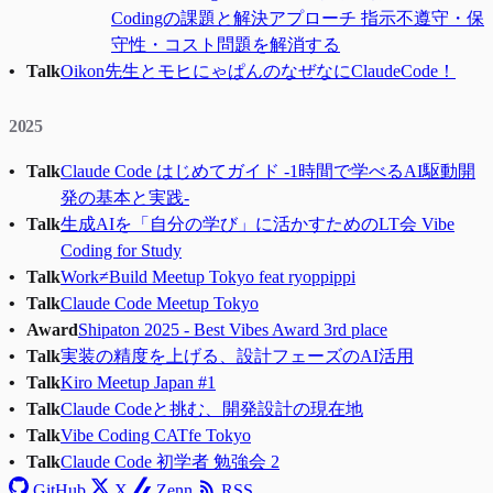
Codingの課題と解決アプローチ 指示不遵守・保
守性・コスト問題を解消する
Talk
Oikon先生とモヒにゃぱんのなぜなにClaudeCode！
2025
Talk
Claude Code はじめてガイド -1時間で学べるAI駆動開
発の基本と実践-
Talk
生成AIを「自分の学び」に活かすためのLT会 Vibe
Coding for Study
Talk
Work≠Build Meetup Tokyo feat ryoppippi
Talk
Claude Code Meetup Tokyo
Award
Shipaton 2025 - Best Vibes Award 3rd place
Talk
実装の精度を上げる、設計フェーズのAI活用
Talk
Kiro Meetup Japan #1
Talk
Claude Codeと挑む、開発設計の現在地
Talk
Vibe Coding CATfe Tokyo
Talk
Claude Code 初学者 勉強会 2
GitHub
X
Zenn
RSS