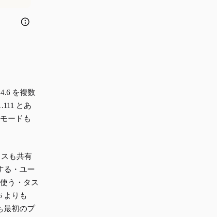
4.6 を複数
111 とあ
o モードも
ティスも共有
する・ユー
を使う・タス
6 よりも
も最初のプ