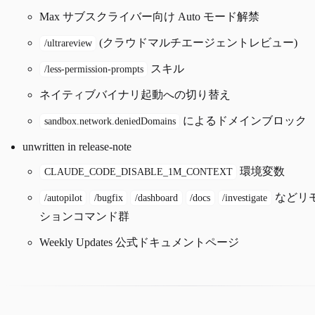
Max サブスクライバー向け Auto モード解禁
(クラウドマルチエージェントレビュー)
/ultrareview
スキル
/less-permission-prompts
ネイティブバイナリ起動への切り替え
によるドメインブロック
sandbox.network.deniedDomains
unwritten in release-note
環境変数
CLAUDE_CODE_DISABLE_1M_CONTEXT
などリ
/autopilot
/bugfix
/dashboard
/docs
/investigate
ションコマンド群
Weekly Updates 公式ドキュメントページ